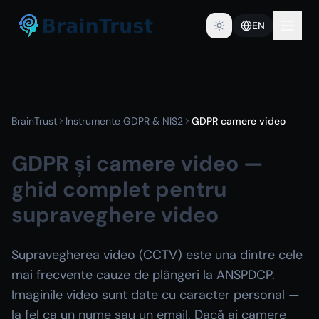
EN
BrainTrust
Instrumente GDPR & NIS2
GDPR camere video
GDPR și camere video —
ghid complet pentru
supraveghere video
Supravegherea video (CCTV) este una dintre cele
mai frecvente cauze de plângeri la ANSPDCP.
Imaginile video sunt date cu caracter personal —
la fel ca un nume sau un email. Dacă ai camere