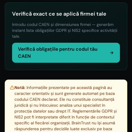
Verifică exact ce se aplică firmei tale
Introdu codul CAEN și dimensiunea firmei — generăm
instant lista obligațiilor GDPR și NIS2 specifice activității
tale.
Verifică obligațiile pentru codul tău
CAEN
Notă:
Informațiile prezentate pe această pagină au
caracter orientativ și sunt generate automat pe baza
codului CAEN declarat. Ele nu constituie consultanță
juridică și nu înlocuiesc analiza unui specialist în
protecția datelor sau drept IT. Reglementările GDPR și
NIS2 pot fi interpretate diferit în funcție de contextul
specific al fiecărei organizații. BrainTrust nu își asumă
răspunderea pentru deciziile luate exclusiv pe baza