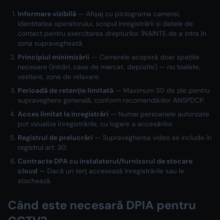
Informare vizibilă
— Afișaj cu pictograma camerei,
identitatea operatorului, scopul înregistrării și datele de
contact pentru exercitarea drepturilor. ÎNAINTE de a intra în
zona supravegheată.
Principiul minimizării
— Camerele acoperă doar spațiile
necesare (intrări, case de marcat, depozite) — nu toalete,
vestiare, zone de relaxare.
Perioadă de retenție limitată
— Maximum 30 de zile pentru
supraveghere generală, conform recomandărilor ANSPDCP.
Acces limitat la înregistrări
— Numai persoanele autorizate
pot vizualiza înregistrările, cu logare a accesărilor.
Registrul de prelucrări
— Supravegherea video se include în
registrul art. 30.
Contracte DPA cu instalatorul/furnizorul de stocare
cloud
— Dacă un terț accesează înregistrările sau le
stochează.
Când este necesară DPIA pentru