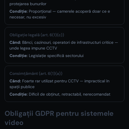
protejarea bunurilor
Condiție:
Proporțional — camerele acoperă doar ce e
necesar, nu excesiv
Obligație legală (art. 6(1)(c))
Când:
Bănci, cazinouri, operatori de infrastructuri critice —
unde legea impune CCTV
Condiție:
Legislație specifică sectorului
Consimțământ (art. 6(1)(a))
Când:
Foarte rar utilizat pentru CCTV — impractical în
spații publice
Condiție:
Dificil de obținut, retractabil, nerecomandat
Obligații GDPR pentru sistemele
video