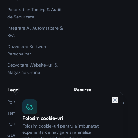
Penetration Testing & Audit
de Securitate
Integrare AI, Automatizare &
RPA
Dezvoltare Software
Personalizat
Dezvoltare Website-uri &
Magazine Online
Legal
Resurse
Politica de Confidențialitate
Verificator CAEN GDPR &
NIS2
Termeni și Condiții
Folosim cookie-uri
Toate resursele
Politica de Cookies
Folosim cookie-uri pentru a îmbunătăți
experiența de navigare și a analiza
GDPR