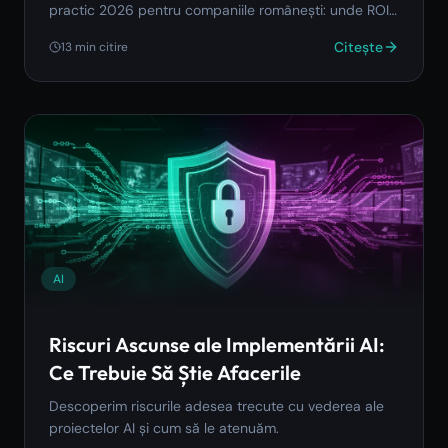
practic 2026 pentru companiile românești: unde ROI-
ul e real, de ce eșuează adopția și cum eviți erorile de
Citește
13
min citire
early-adopter.
AI
Riscuri Ascunse ale Implementării AI:
Ce Trebuie Să Știe Afacerile
Descoperim riscurile adesea trecute cu vederea ale
proiectelor AI și cum să le atenuăm.