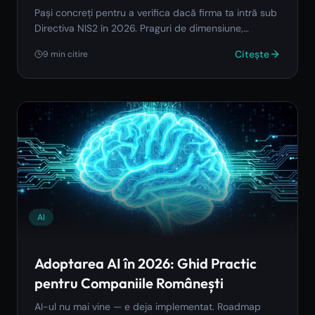
Pași concreți pentru a verifica dacă firma ta intră sub
Directiva NIS2 în 2026. Praguri de dimensiune,
sectoare critice și instrument gratuit de verificare
Citește
9
min citire
după codul CAEN.
AI
Adoptarea AI în 2026: Ghid Practic
pentru Companiile Românești
AI-ul nu mai vine — e deja implementat. Roadmap