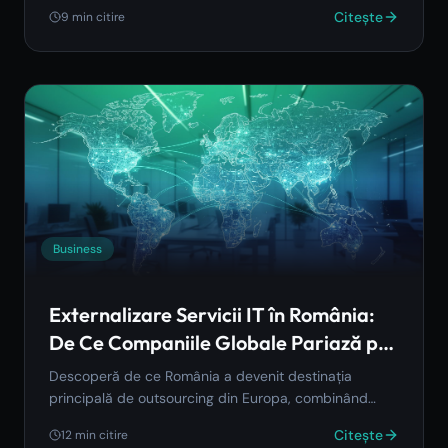
Citește
9
min citire
Business
Externalizare Servicii IT în România:
De Ce Companiile Globale Pariază pe
Bijuteria Ascunsă a Europei
Descoperă de ce România a devenit destinația
principală de outsourcing din Europa, combinând
talent de top cu eficiență a costurilor.
Citește
12
min citire