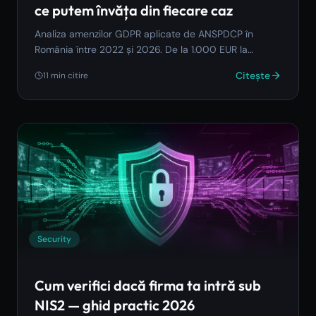
ce putem învăța din fiecare caz
Analiza amenzilor GDPR aplicate de ANSPDCP în
România între 2022 și 2026. De la 1.000 EUR la
125.000 EUR — ce au greșit firmele și cum eviți
Citește
11
min citire
aceleași probleme.
Security
Cum verifici dacă firma ta intră sub
NIS2 — ghid practic 2026