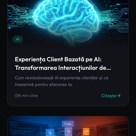
AI
Experiența Client Bazată pe AI:
Transformarea Interacțiunilor de
Business
Cum revoluționează AI experiența clienților și ce
înseamnă pentru afacerea ta.
Citește
6
min citire