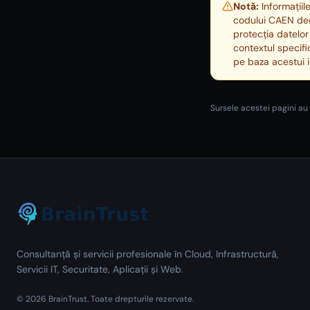
Notă:
Informațiil
codului CAEN decl
protecția datelor
contextul specifi
pe baza acestui 
Sursele acestei pagini au 
Consultanță și servicii profesionale în Cloud, Infrastructură,
Servicii IT, Securitate, Aplicații și Web.
©
2026
BrainTrust.
Toate drepturile rezervate.