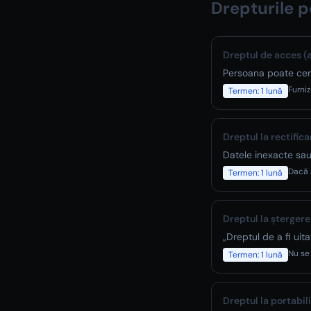
Drepturile 
Dreptul de acces (a
Persoana poate cere 
Furniz
Termen:
1 lună
Dreptul la rectificar
Datele inexacte sau
Dacă a
Termen:
1 lună
Dreptul la ștergere 
„Dreptul de a fi uit
Nu se
Termen:
1 lună
Dreptul la portabili