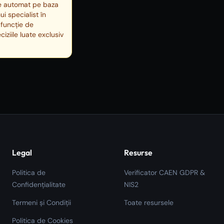
te automat pe baza
i specialist în
 funcție de
iziile luate exclusiv
Legal
Resurse
Politica de
Verificator CAEN GDPR &
Confidențialitate
NIS2
Termeni și Condiții
Toate resursele
Politica de Cookies