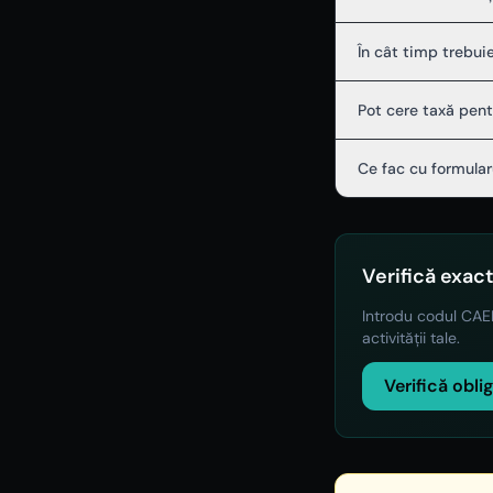
În cât timp trebui
Pot cere taxă pent
Ce fac cu formular
Verifică exact
Introdu codul CAEN
activității tale.
Verifică obli