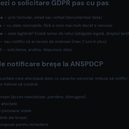
zi o solicitare GDPR pas cu pas
ea
— prin formular, email sau verbal (documentezi data)
a
— cu date rezonabile, fără a cere mai mult decât e necesar
ea
— este legitimă? Există temei de refuz (obligație legală, dreptul terți
— sau notifici că ai nevoie de extensie (max 2 luni în plus)
l
— solicitarea, analiza, răspunsul, data
de notificare breșe la ANSPDCP
uritate care afectează date cu caracter personal, trebuie să notific
re trebuie să conțină:
breșei (acces neautorizat, pierdere, distrugere)
e afectate
 persoane vizate
bile ale breșei
 propuse pentru remediere