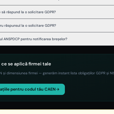
e să răspund la o solicitare GDPR?
ru răspunsul la o solicitare GDPR?
ul ANSPDCP pentru notificarea breșelor?
 ce se aplică firmei tale
 și dimensiunea firmei — generăm instant lista obligațiilor GDPR și NI
gațiile pentru codul tău CAEN