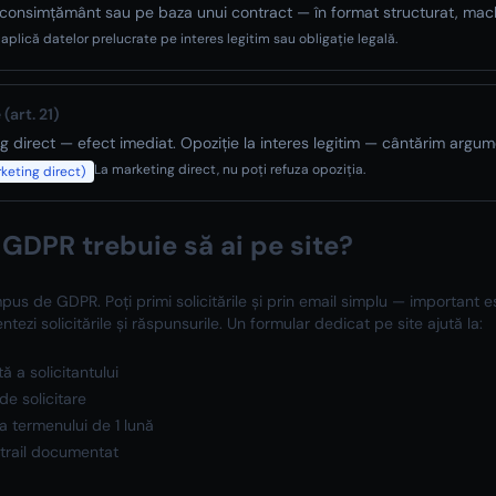
u consimțământ sau pe baza unui contract — în format structurat, ma
aplică datelor prelucrate pe interes legitim sau obligație legală.
(art. 21)
ng direct — efect imediat. Opoziție la interes legitim — cântărim argum
La marketing direct, nu poți refuza opoziția.
keting direct)
GDPR trebuie să ai pe site?
pus de GDPR. Poți primi solicitările și prin email simplu — important 
tezi solicitările și răspunsurile. Un formular dedicat pe site ajută la:
ă a solicitantului
 de solicitare
a termenului de 1 lună
 trail documentat