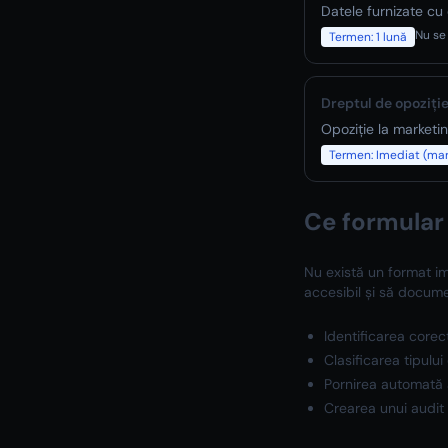
Datele furnizate c
Nu se 
Termen:
1 lună
Dreptul de opoziție 
Opoziție la marketi
Termen:
Imediat (mar
Ce formular 
Nu există un format im
accesibil și să documen
Identificarea corect
Clasificarea tipului
Pornirea automată 
Crearea unui audit