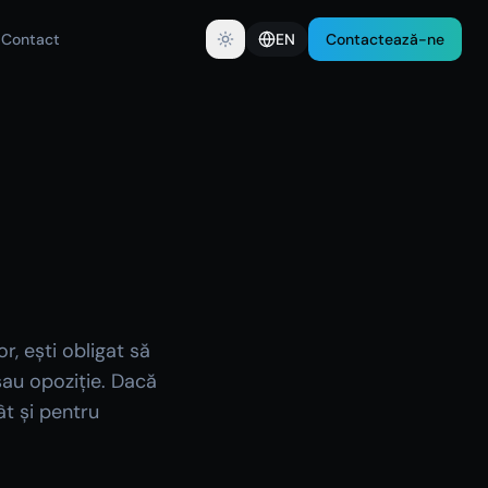
Contact
EN
Contactează-ne
r, ești obligat să
sau opoziție. Dacă
ât și pentru