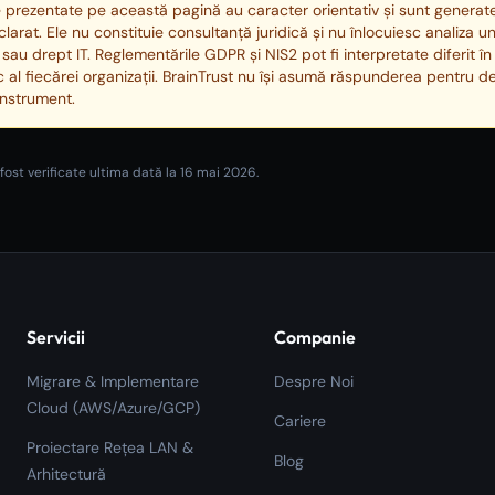
e prezentate pe această pagină au caracter orientativ și sunt genera
arat. Ele nu constituie consultanță juridică și nu înlocuiesc analiza unu
 sau drept IT. Reglementările GDPR și NIS2 pot fi interpretate diferit în
c al fiecărei organizații. BrainTrust nu își asumă răspunderea pentru dec
instrument.
fost verificate ultima dată la
16 mai 2026
.
Servicii
Companie
Migrare & Implementare
Despre Noi
Cloud (AWS/Azure/GCP)
Cariere
Proiectare Rețea LAN &
Blog
Arhitectură