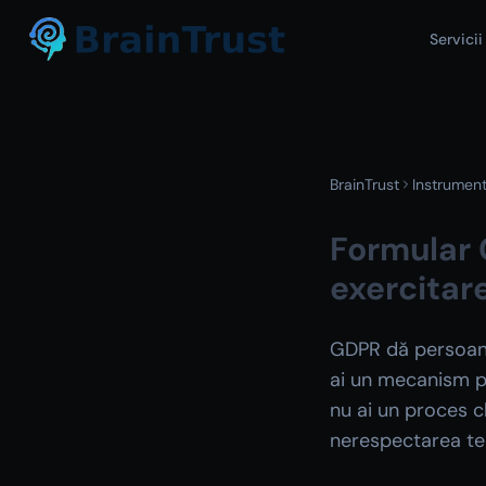
Servicii
BrainTrust
Instrumen
Formular
exercitar
GDPR dă persoanel
ai un mecanism pr
nu ai un proces c
nerespectarea te