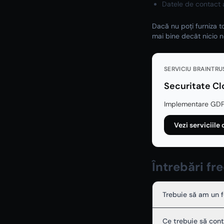
Datele de contact 
Dacă nu poți furniza to
mai bine decât nicio no
SERVICIU BRAINTRU
Securitate C
Implementare GDPR,
Vezi serviciil
Întrebări fr
Trebuie să am un 
Ce trebuie să conț