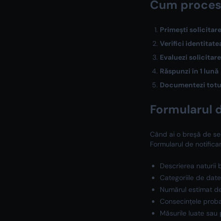
Cum procese
Primești solicitar
Verifici identitate
Evaluezi solicitar
Răspunzi în 1 lună
Documentezi totu
Formularul 
Când ai o breșă de sec
Formularul de notifica
Descrierea naturii 
Categoriile de dat
Numărul estimat de
Consecințele proba
Măsurile luate sau