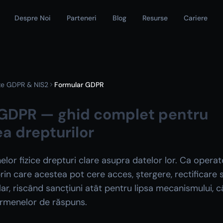
Despre Noi
Parteneri
Blog
Resurse
Cariere
te GDPR & NIS2
Formular GDPR
 GDPR — ghid complet pentru
ea drepturilor
or fizice drepturi clare asupra datelor lor. Ca operato
in care acestea pot cere acces, ștergere, rectificare 
lar, riscând sancțiuni atât pentru lipsa mecanismului, c
rmenelor de răspuns.