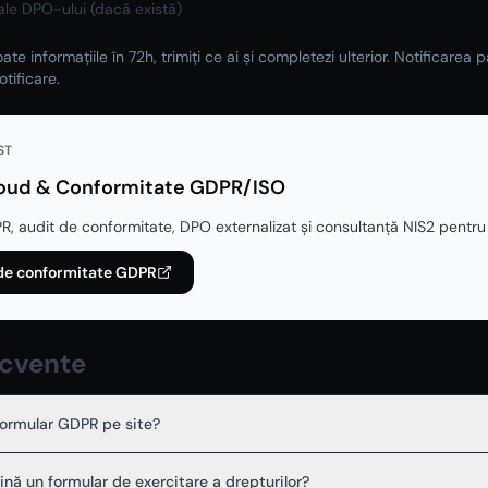
ale DPO-ului (dacă există)
ate informațiile în 72h, trimiți ce ai și completezi ulterior. Notificarea 
tificare.
ST
loud & Conformitate GDPR/ISO
 audit de conformitate, DPO externalizat și consultanță NIS2 pentru 
e de conformitate GDPR
ecvente
formular GDPR pe site?
ină un formular de exercitare a drepturilor?