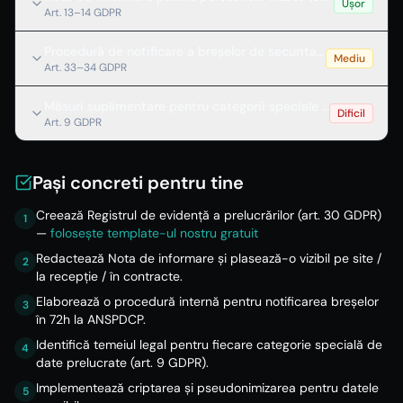
Ușor
Art. 13–14 GDPR
Procedură de notificare a breșelor de securitate (art. 33 GD
Mediu
Art. 33–34 GDPR
Măsuri suplimentare pentru categorii speciale de date (art.
Dificil
Art. 9 GDPR
Pași concreti pentru tine
Creează Registrul de evidență a prelucrărilor (art. 30 GDPR)
1
—
folosește template-ul nostru gratuit
Redactează Nota de informare și plasează-o vizibil pe site /
2
la recepție / în contracte.
Elaborează o procedură internă pentru notificarea breșelor
3
în 72h la ANSPDCP.
Identifică temeiul legal pentru fiecare categorie specială de
4
date prelucrate (art. 9 GDPR).
Implementează criptarea și pseudonimizarea pentru datele
5