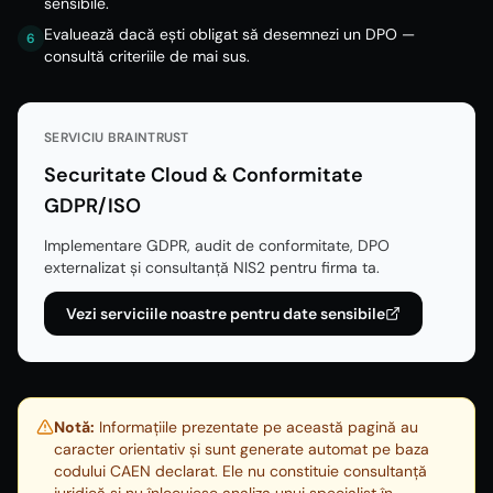
sensibile.
Evaluează dacă ești obligat să desemnezi un DPO —
6
consultă criteriile de mai sus.
SERVICIU BRAINTRUST
Securitate Cloud & Conformitate
GDPR/ISO
Implementare GDPR, audit de conformitate, DPO
externalizat și consultanță NIS2 pentru firma ta.
Vezi serviciile noastre pentru date sensibile
Notă:
Informațiile prezentate pe această pagină au
caracter orientativ și sunt generate automat pe baza
codului CAEN declarat. Ele nu constituie consultanță