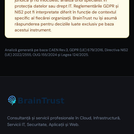
juridică și nu înlocuiesc analiza unui specialist în
protecția datelor sau drept IT. Reglementările GDPR și
NIS2 pot fi interpretate diferit în funcție de contextul
specific al fiecărei organizații. BrainTrust nu își asumă
răspunderea pentru deciziile luate exclusiv pe baza
acestui instrument.
Analiză generată pe baza CAEN Rev.3, GDPR (UE) 679/2016, Directiva NIS2
(UE) 2022/2555, OUG 155/2024 și Legea 124/2025.
Consultanță și servicii profesionale în Cloud, Infrastructură,
Servicii IT, Securitate, Aplicații și Web.