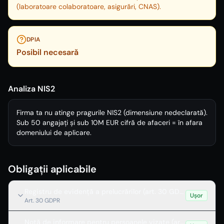
(laboratoare colaboratoare, asigurări, CNAS).
DPIA
Posibil necesară
Analiza NIS2
Firma ta nu atinge pragurile NIS2 (dimensiune nedeclarată).
Sub 50 angajați și sub 10M EUR cifră de afaceri = în afara
domeniului de aplicare.
Obligații aplicabile
Registru de evidență a prelucrărilor (art. 30 GDPR)
Ușor
Art. 30 GDPR
Notă de informare pentru persoanele vizate (art. 13 GDPR)