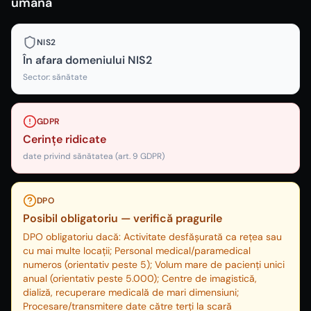
umană
NIS2
În afara domeniului NIS2
Sector:
sănătate
GDPR
Cerințe ridicate
date privind sănătatea (art. 9 GDPR)
DPO
Posibil obligatoriu — verifică pragurile
DPO obligatoriu dacă: Activitate desfășurată ca rețea sau
cu mai multe locații; Personal medical/paramedical
numeros (orientativ peste 5); Volum mare de pacienți unici
anual (orientativ peste 5.000); Centre de imagistică,
dializă, recuperare medicală de mari dimensiuni;
Procesare/transmitere date către terți la scară