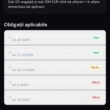
Sub 50 angajați și sub 10M EUR cifră de afaceri = în afara
domeniului de aplicare.
Obligații aplicabile
Registru de evidență a prelucrărilor (art. 30 GDPR)
Ușor
Art. 30 GDPR
Notă de informare pentru persoanele vizate (art. 13 GDPR)
Ușor
Art. 13–14 GDPR
Procedură de notificare a breșelor de securitate (art. 33 GD
Mediu
Art. 33–34 GDPR
Măsuri suplimentare pentru categorii speciale de date (art.
Dificil
Art. 9 GDPR
Evaluare de Impact (DPIA) – art. 35 GDPR
Dificil
Art. 35 GDPR