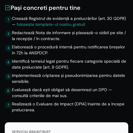
Pași concreti pentru tine
Creează Registrul de evidență a prelucrărilor (art. 30 GDPR)
1
—
folosește template-ul nostru gratuit
Redactează Nota de informare și plasează-o vizibil pe site /
2
la recepție / în contracte.
Elaborează o procedură internă pentru notificarea breșelor
3
în 72h la ANSPDCP.
Identifică temeiul legal pentru fiecare categorie specială de
4
date prelucrate (art. 9 GDPR).
Implementează criptarea și pseudonimizarea pentru datele
5
sensibile.
Evaluează dacă ești obligat să desemnezi un DPO —
6
consultă criteriile de mai sus.
Realizează o Evaluare de Impact (DPIA) înainte de a începe
7
prelucrarea.
SERVICIU BRAINTRUST