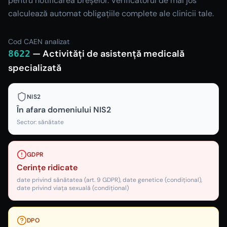
pentru notificarea breșelor. Verificatorul de mai jos
calculează automat obligațiile complete ale clinicii tale.
Cod CAEN analizat
—
Activități de asistență medicală
8622
specializată
NIS2
În afara domeniului NIS2
Sector:
sănătate
GDPR
Cerințe ridicate
date privind sănătatea (art. 9 GDPR), date genetice (condițional),
date privind viața sexuală (condițional)
DPO