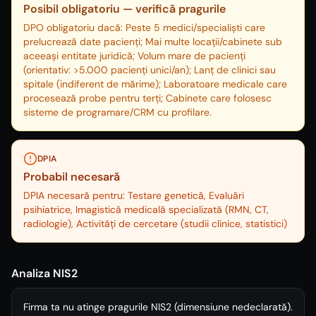
Posibil obligatoriu — verifică pragurile
DPO obligatoriu dacă: Peste 5 medici/specialiști care
prelucrează date pacienți; Mai multe locații/cabinete sub
aceeași entitate juridică; Volum mare de pacienți
(orientativ: >5.000 pacienți unici/an); Lanț de clinici sau
spitale (indiferent de mărime); Laboratoare medicale care
procesează probe pentru terți; Cabinete care folosesc
sisteme de programare/CRM cu profilare.
DPIA
Probabil necesară
DPIA necesară pentru:
Testare genetică, Evaluări
psihiatrice, Imagistică medicală specializată (RMN, CT,
radiologie), Activități de cercetare (studii clinice, statistici)
Analiza NIS2
Firma ta nu atinge pragurile NIS2 (dimensiune nedeclarată).